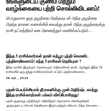
உங்களுடைய குணம் மற்றும்
வாழ்க்கையை பற்றி சொல்லிவிடலாம்!
பொதுவாக ஒரு குழந்தை பிறந்தவுடன் அந்த குழந்தை
பிறந்த நாளை கணக்கில் வைத்து தான் அந்த குழந்தைக்கு
ராசி நட்சத்திரம் என அனைத்தும் கணிக்கப்படும்.
பிறந்தநாள் வைத்து தான் இந்த குழந்தை நல்ல நாளில்
பிறந்துள்ளதா என்பதையும் கணிப்பார்கள். அந்த வகையில்
என் கணிதம் என்பது பழங்கால அறிவியல் என்று
இந்த 5 ராசிக்கார்கள் தான் கற்பூர புத்தி கொண்ட
புத்திசாலிகளாம்! எந்த 5 ராசிகள் தெரியுமா ?
இந்த உலகில் இருக்கும் அனைவரும் அறிவாலிகள் தான். ஆயினும் இந்த 12
ராசிகளில் ஒரு ஐந்து ராசிக்காரர்கள் மட்டும் புத்திசாலிகளாக
இருப்பார்களாம். அப்படி எந்த ஐந்து ராசிகளுக்கு புத்திசாலித்தனம் அதிகம்
26 அக்., 2023
இருக்கும் என்பதை காண இருக்கிறோம். புத்திசாலித்தனம் என்பது
அறிவுடன் தொடர்புடையது அல்ல அல்
புதன் பெயர்ச்சியால் தீபாவளிக்கு முன் அதிர்ஷ்ட காற்று
இந்த ராசிக்காரர்கள் பக்கம் வீசப்போகிறது!
புதன் ஒருவரது புத்திக்கும் அறிவிற்கும் ஆசானாக விளங்குகிறார்
.ஒருவருடைய செயல் தெளிவாக இருப்பதற்கும் சரியாக அந்த செயலை
செய்வதற்கும் காரணமாக இருப்பவர் புதன் ஆவார். ஒருவருக்கு ஜாதகத்தில்