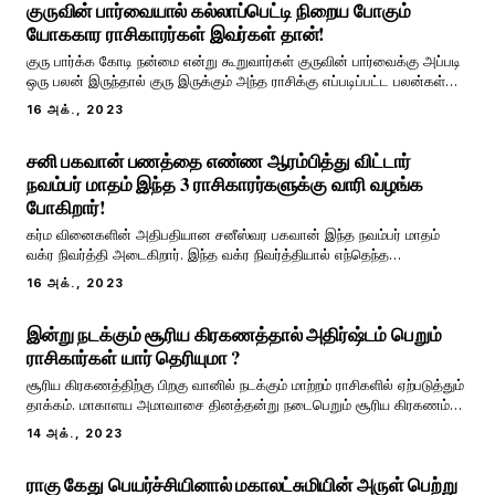
குருவின் பார்வையால் கல்லாப்பெட்டி நிறைய போகும்
யோககார ராசிகாரர்கள் இவர்கள் தான்!
குரு பார்க்க கோடி நன்மை என்று கூறுவார்கள் குருவின் பார்வைக்கு அப்படி
ஒரு பலன் இருந்தால் குரு இருக்கும் அந்த ராசிக்கு எப்படிப்பட்ட பலன்கள்
எல்லாம் கிடைக்கும். குரு யாருடன் சேர்ந்து இருக்கிறார் என்பதை பொறுத்து
16 அக்., 2023
அவருடைய பலன்களில் மாறுபாடுகள் ஏற்படும். குருவின் இடப்பெயர்ச்சி
ஒவ்வொரு ம
சனி பகவான் பணத்தை எண்ண ஆரம்பித்து விட்டார்
நவம்பர் மாதம் இந்த 3 ராசிகாரர்களுக்கு வாரி வழங்க
போகிறார்!
கர்ம வினைகளின் அதிபதியான சனீஸ்வர பகவான் இந்த நவம்பர் மாதம்
வக்ர நிவர்த்தி அடைகிறார். இந்த வக்ர நிவர்த்தியால் எந்தெந்த
ராசிக்காரர்கள் பண மழையில் நனைய போகிறார் என்பதைப் பற்றிய விரிவான
16 அக்., 2023
விளக்கத்தை இங்கு பார்க்கலாம். சனீஸ்வரர் ஒரு ராசியில் இருந்த மற்ற
ராசிக்கு செல்வதற்கு அதிக காலம் எட
இன்று நடக்கும் சூரிய கிரகணத்தால் அதிர்ஷ்டம் பெறும்
ராசிகார்கள் யார் தெரியுமா ?
சூரிய கிரகணத்திற்கு பிறகு வானில் நடக்கும் மாற்றம் ராசிகளில் ஏற்படுத்தும்
தாக்கம். மாகாளய அமாவாசை தினத்தன்று நடைபெறும் சூரிய கிரகணம்
இந்த ஆண்டின் இறுதி சூரியகிரகணம். வருடத்தில் மூன்றிலிருந்து நான்கு
14 அக்., 2023
சூரிய கிரகணங்கள் வரை நடைபெறும். அப்படி இந்த ஆண்டின் கடைசி
கிரகணம் கன்று மாகாளய அமா
ராகு கேது பெயர்ச்சியினால் மகாலட்சுமியின் அருள் பெற்று