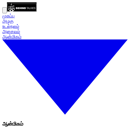
முகப்பு
அழகு
உடல்நலம்
அசைவம்
ஆன்மிகம்
ஆன்மிகம்