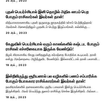
25 அக்., 2023
புதன் உச்சம் பெற்றிருந்தால் அவர் ஞானியாகவும் அறிவாளியாகவும்
அனைத்து செயல்களிலும் தேர்ச்சி பெற்றவற
புதன் பெயர்ச்சியால் இனி தொழில் அதிக லாபம் பெற
போகும் ராசிகார்கள் இவர்கள் தான்!
வித்யாகாரகனாகிய புதன் ஒருவரது ஜாதகத்தில் உச்சம் பெற்றிருந்தால்
அவர்கள் அனைத்திலும் முதலிடம் பெற்று இருப்பார்கள். கல்விக்கு
சொந்தக்காரரான இவர் ஒருவர் புத்திசாலியாக இருப்பதற்கும் உதவுகிறார்.
20 அக்., 2023
அனைவருக்கும் புத்திக்கூர்மையும் அறிவாற்றலையும் கொடுக்கக்கூடிய
புதனுக்கு அனைத்து துறைகளிலும்
கேதுவின் பெயர்சியால் வரும் காலங்களில் கஷ்டபட போகும்
ராசிகள் எச்சரிகையாக இருக்க வேண்டும்!
நிழல் கிரகமாகிய கேது மனிதனுக்கு கர்மத்தை போதிக்க கூடியவர். தான்
என்று அகந்தையை அழித்துவிட வேண்டும். இல்லாவிட்டால் தான் பலசாலி
,தான் புத்திசாலி தன்னால் எதையும் செய்ய இயலும் என்ற கர்வம்
19 அக்., 2023
ஒருவருக்கு இருந்தால் அது கேது கூரிய குணமாகும். ஞான காரகனாகிய
கேது ஒருவரது ஜாதகத்தில் நீச்சமடைந்த
இன்றிலிருந்து சூரியனால் பல வழிகளில் பணம் சம்பாரிக்க
போகும் யோககார ராசிக்காரர்கள் இவர்கள் தான்!
நவகிரகங்களில் தலைவனாகிய சூரிய பகவான் இன்று பெயர்ச்சியாக
இருக்கிறார். அவர் பெயர்ந்து துலாம் ராசிக்கு செல்ல இருக்கிறார். அவ்வாறு
சூரிய பகவான் பெயர்ச்சியாகும் பொழுது ராசிகளில் பல தாக்கங்கள் ஏற்படும்
18 அக்., 2023
அப்படி எந்த ராசிக்காரர்களுக்கு எந்த மாதிரியான தாக்கங்கள் ஏற்படப்
போகிறது என்பதை பார்