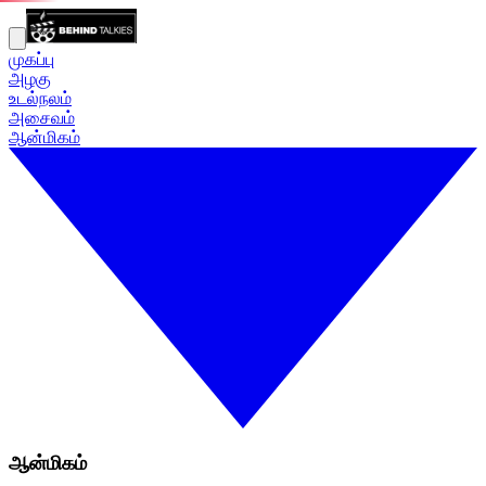
முகப்பு
அழகு
உடல்நலம்
அசைவம்
ஆன்மிகம்
ஆன்மிகம்