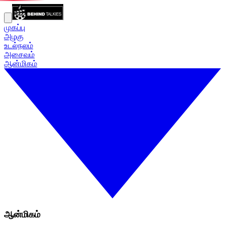
முகப்பு
அழகு
உடல்நலம்
அசைவம்
ஆன்மிகம்
ஆன்மிகம்