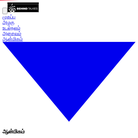
முகப்பு
அழகு
உடல்நலம்
அசைவம்
ஆன்மிகம்
ஆன்மிகம்