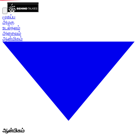
முகப்பு
அழகு
உடல்நலம்
அசைவம்
ஆன்மிகம்
ஆன்மிகம்