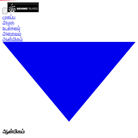
முகப்பு
அழகு
உடல்நலம்
அசைவம்
ஆன்மிகம்
ஆன்மிகம்