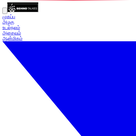
முகப்பு
அழகு
உடல்நலம்
அசைவம்
ஆன்மிகம்