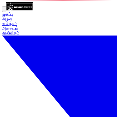
முகப்பு
அழகு
உடல்நலம்
அசைவம்
ஆன்மிகம்