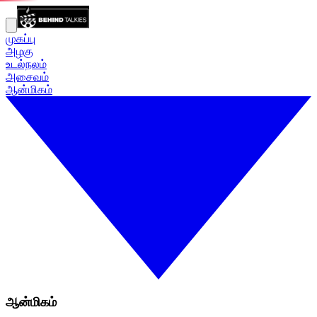
முகப்பு
அழகு
உடல்நலம்
அசைவம்
ஆன்மிகம்
ஆன்மிகம்