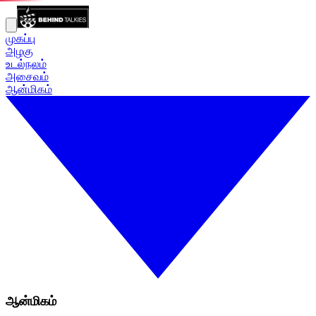
முகப்பு
அழகு
உடல்நலம்
அசைவம்
ஆன்மிகம்
ஆன்மிகம்