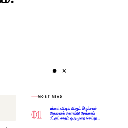
MOST READ
உங்கள் வீட்டில் பீட்ரூட் இருந்தால்
01
அதனைக் கொண்டு தேங்காய்
பீட்ரூட் சாதம் ஒரு முறை செய்து
பாருங்கள் ருசியாக இருக்கும்!!