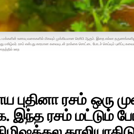
திய மக்களின் உணவு வகைகளில் மிகவும் முக்கியமான ரெசிபி ஆகும். இதை எல்லா தருணங்களி
து மகிழ்வர். ரசம் என்பது காரமான சுவையுடன் நாக்கை சொட்டை போடச் செய்யும் புளிப்பு சுவை
 சாதத்தில் ஊற
ய புதினா ரசம் ஒரு மு
க. இந்த ரசம் மட்டும் ப
நிமிஷத்தல காலியாகிடு