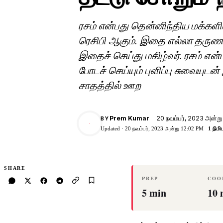
ரசம் என்பது தென்னிந்திய மக்கள
ரெசிபி ஆகும். இதை எல்லா தருணங
இதைச் செய்து மகிழ்வர். ரசம் எ
போடச் செய்யும் புளிப்பு சுவையுடன
சாதத்தில் ஊற
20 நவம்பர், 2023 அன்ற
Prem Kumar
BY
PK
Updated ·
20 நவம்பர், 2023 அன்று 12:02 PM
1 நிமி
SHARE
PREP
COO
5 min
10 