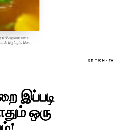
லும் பொதுவாக எல்லா
யுடன் இருக்கும். இதை
EDITION · TA
றை இப்படி
ோதும் ஒரு
ம்!