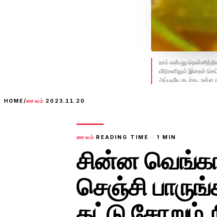
ரசம் என்பது தென்னிந்
வீடுகளிலும் இதைச் செய்
அப்படியே சுடச்சுட உள்ள
HOME
/
சைவம்
2023.11.20
சைவம்
READING TIME ·
1
MIN
சின்ன வெங்கா
செஞ்சி பாருங்
தட்டு சோறும் 