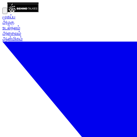
முகப்பு
அழகு
உடல்நலம்
அசைவம்
ஆன்மிகம்