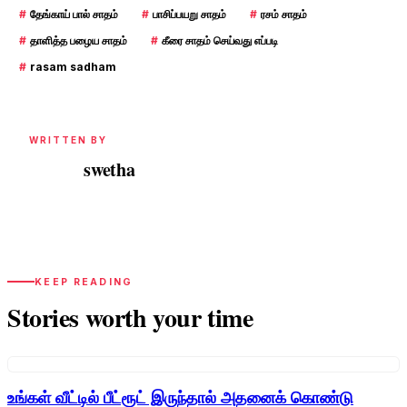
#
தேங்காய் பால் சாதம்
#
பாசிப்பயறு சாதம்
#
ரசம் சாதம்
#
தாளித்த பழைய சாதம்
#
கீரை சாதம் செய்வது எப்படி
#
rasam sadham
WRITTEN BY
swetha
S
KEEP READING
Stories worth your time
உங்கள் வீட்டில் பீட்ரூட் இருந்தால் அதனைக் கொண்டு