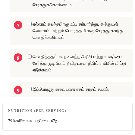
சேர்த்துக்கொள்ளவும்.
எல்லாம் கலந்தபிறகு உப்பு சரிபார்த்து, அத்துடன்
வெள்ளம், மற்றும் பொடித்த மிளகு சேர்த்து கலந்து
கொதிக்கவிடவும்.
கொதித்ததும் ஊறவைத்த அரிசி மற்றும் பருப்பை
சேர்த்து மூடி போட்டு மிதமான தீயில் 3 விசில் விட்டு
எடுக்கவும்.
இப்பொழுது சுவையான ரசம் சாதம் தயார்.
NUTRITION (PER SERVING)
79
kcal
Protein ·
4
g
Carbs ·
67
g