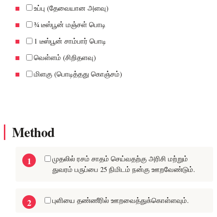
உப்பு (தேவையான அளவு)
¾ டீஸ்பூன் மஞ்சள் பொடி
1 டீஸ்பூன் சாம்பார் பொடி
வெள்ளம் (சிறிதளவு)
மிளகு (பொடித்தது கொஞ்சம்)
Method
முதலில் ரசம் சாதம் செய்வதற்கு அரிசி மற்றும்
துவரம் பருப்பை 25 நிமிடம் நன்கு ஊறவேண்டும்.
புளியை தண்ணீரில் ஊறவைத்துக்கொள்ளவும்.