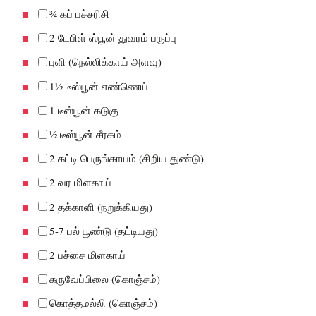
¾ கப் பச்சரிசி
2 டேபிள் ஸ்பூன் துவரம் பருப்பு
புளி (நெல்லிக்காய் அளவு)
1½ டீஸ்பூன் எண்ணெய்
1 டீஸ்பூன் கடுகு
½ டீஸ்பூன் சீரகம்
2 கட்டி பெருங்காயம் (சிறிய துண்டு)
2 வர மிளகாய்
2 தக்காளி (நறுக்கியது)
5-7 பல் பூண்டு (தட்டியது)
2 பச்சை மிளகாய்
கருவேப்பிலை (கொஞ்சம்)
கொத்தமல்லி (கொஞ்சம்)