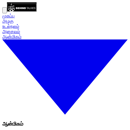
முகப்பு
அழகு
உடல்நலம்
அசைவம்
ஆன்மிகம்
ஆன்மிகம்