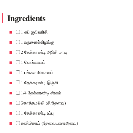
Ingredients
1 கப் ஜவ்வரிசி
1 உருளைக்கிழங்கு
2 தேக்கரண்டி அரிசி மாவு
1 வெங்காயம்
1 பச்சை மிளகாய்
1 தேக்கரண்டி இஞ்சி
1/4 தேக்கரண்டி சீரகம்
கொத்தமல்லி (சிறிதளவு)
1 தேக்கரண்டி உப்பு
எண்ணெய் (தேவையானஅளவு)