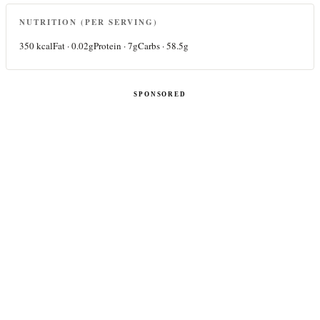
NUTRITION (PER SERVING)
350
kcal
Fat ·
0.02
g
Protein ·
7
g
Carbs ·
58.5
g