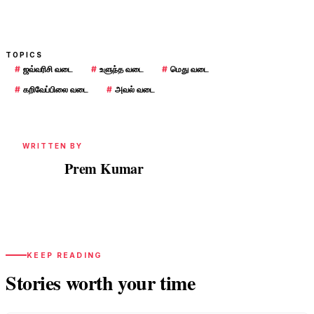
TOPICS
#
ஜவ்வரிசி வடை
#
உளுந்த வடை
#
மெது வடை
#
கறிவேப்பிலை வடை
#
அவல் வடை
WRITTEN BY
Prem Kumar
PK
KEEP READING
Stories worth your time