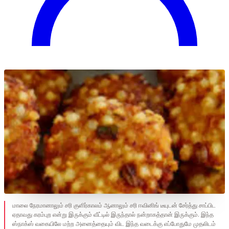
மாலை நேரமானாலும் சரி குளிர்காலம் ஆனாலும் சரி ஈவினிங் டீயுடன் சேர்த்து சாப்பிட
ஏதாவது கரம்புற என்று இருக்கும் வீட்டில் இருந்தால் நன்றாகத்தான் இருக்கும். இந்த
ஸ்நாக்ஸ் வகையிலே மற்ற அனைத்தையும் விட இந்த வடைக்கு எப்போதுமே முதலிடம்