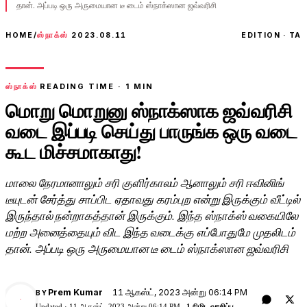
தான். அப்படி ஒரு அருமையான டீ டைம் ஸ்நாக்ஸான ஜவ்வரிசி
HOME
/
ஸ்நாக்ஸ்
2023.08.11
EDITION · TA
ஸ்நாக்ஸ்
READING TIME ·
1
MIN
மொறு மொறுனு ஸ்நாக்ஸாக ஜவ்வரிசி
வடை இப்படி செய்து பாருங்க ஒரு வடை
கூட மிச்சமாகாது!
மாலை நேரமானாலும் சரி குளிர்காலம் ஆனாலும் சரி ஈவினிங்
டீயுடன் சேர்த்து சாப்பிட ஏதாவது கரம்புற என்று இருக்கும் வீட்டில்
இருந்தால் நன்றாகத்தான் இருக்கும். இந்த ஸ்நாக்ஸ் வகையிலே
மற்ற அனைத்தையும் விட இந்த வடைக்கு எப்போதுமே முதலிடம்
தான். அப்படி ஒரு அருமையான டீ டைம் ஸ்நாக்ஸான ஜவ்வரிசி
11 ஆகஸ்ட், 2023 அன்று 06:14 PM
Prem Kumar
BY
PK
Updated ·
11 ஆகஸ்ட், 2023 அன்று 06:14 PM
1 நிமிட வாசிப்பு