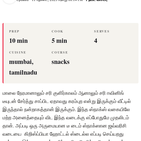
PREP
COOK
SERVES
10 min
5 min
4
CUISINE
COURSE
mumbai,
snacks
tamilnadu
மாலை நேரமானாலும் சரி குளிர்காலம் ஆனாலும் சரி ஈவினிங்
டீயுடன் சேர்த்து சாப்பிட ஏதாவது கரம்புற என்று இருக்கும் வீட்டில்
இருந்தால் நன்றாகத்தான் இருக்கும். இந்த ஸ்நாக்ஸ் வகையிலே
மற்ற அனைத்தையும் விட இந்த வடைக்கு எப்போதுமே முதலிடம்
தான். அப்படி ஒரு அருமையான டீ டைம் ஸ்நாக்ஸான ஜவ்வரிசி
வடையை கிறிஸ்ப்பியா ஹோட்டல் ஸ்டைல்ல எப்படி செய்யறது