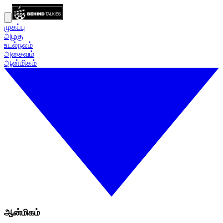
முகப்பு
அழகு
உடல்நலம்
அசைவம்
ஆன்மிகம்
ஆன்மிகம்