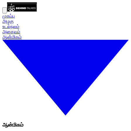
முகப்பு
அழகு
உடல்நலம்
அசைவம்
ஆன்மிகம்
ஆன்மிகம்