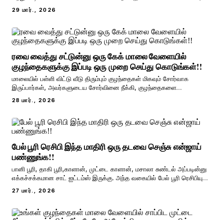
காலிஃப்ளவர் பக்கோடா, சிக்கன் பக்கோடா, முந்திரி பக்கோடா, இறால்
29 மார்., 2026
பக்கோடா, பன்னீர் பக்கோடா, மற்றும் உருளைக்கிழங்கு பக்கோடா மிகவும்
பிரபலமானவை. அதில் நாம் இன
ரவை வைத்து சட்டுன்னு ஒரு கேக் மாலை வேளையில்
குழந்தைகளுக்கு இப்படி ஒரு முறை செய்து கொடுங்கள்!!
மாலையில் பள்ளி விட்டு வீடு திரும்பும் குழந்தைகள் மிகவும் சோர்வாக
இருப்பார்கள், அவர்களுடைய சோர்வினை நீக்கி, குழந்தைகளை
உற்சாகப்படுத்த மாலை நேரங்களில் குழந்தைகளுக்கு தினமொரு சுவையான
28 மார்., 2026
ஸ்நாக்ஸ் செய்து கொடுக்கலாம். ஒரே விதமாக நம்முடைய கை முறுக்கு,
அதிரசம், லட்டு, பூந்தி, காரா சேவு என்ற
பேல் பூரி ரெசிபி இந்த மாதிரி ஒரு தடவை செஞ்சு என்ஜாய்
பண்ணுங்க!!
பானி பூரி, தாகி பூரி,காளான், முட்டை காளான், மசாலா சுண்டல் அப்படின்னு
எக்கச்சக்கமான சாட் ஐட்டம்ஸ் இருக்கு. அந்த வகையில் பேல் பூரி ரெசிபியும்
ஒரு சிலருக்கு ரொம்ப ரொம்ப பிடிக்கும். இந்த பேல் பூரி ரெசிபி சாப்பிடணும்
27 மார்., 2026
போல ஆசையா இருந்துச்சுன்னா இனிமேல் நீங்க கடையில போய் சாப்பிட
வேண்டிய