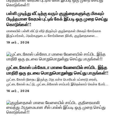
பள்ளி முடிந்து வீட்டிற்கு வரும் குழந்தைகளுக்கு மிகவும்
பிடித்தமான கேரமல் புட்டிங் கேக் இப்படி ஒரு முறை செய்து
கொடுங்கள்!!
மாலையில் பள்ளி விட்டு வீடு திரும்பும் குழந்தைகள் மிகவும் சோர்வாக
இருப்பார்கள், அவர்களுடைய சோர்வினை நீக்கி, குழந்தைகளை
உற்சாகப்படுத்த மாலை நேரங்களில் குழந்தைகளுக்கு தினமொரு சுவையான
19 மார்., 2026
ஸ்நாக்ஸ் செய்து கொடுக்கலாம். ஒரே விதமாக நம்முடைய கை முறுக்கு,
அதிரசம், லட்டு, பூந்தி, காரா சேவு என்ற
முட்டைகோஸ் பக்கோடா மாலை வேளையில் சாப்பிட இந்த
மாதிரி ஒரு தடவை மொறுமொறுன்னு செய்து பாருங்கள்!!
முட்டைகோஸ் நிறைய இருக்கு அத வச்சு பொரியல் ஃப்ரைடு ரைஸ்,
முட்டைகோஸ் கூட்டு, முட்டைக்கோஸ் சாம்பார் இதெல்லாம் வெச்சு போர்
அடிச்சு போச்சுன்னா அப்போ இனிமேல் முட்டைக்கோஸ் வச்ச இந்த மாதிரி
16 மார்., 2026
ஒரு சூப்பரான பக்கோடா ரெசிபி செஞ்சு பாருங்க. இந்த பக்கோடா ரெசிபி
சாப்பிடுவதற்கு ரொம்ப ரொம்ப ருசியாவ