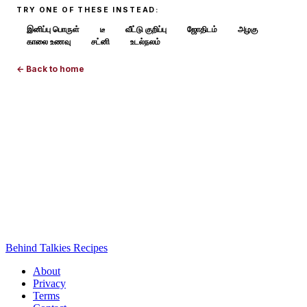
TRY ONE OF THESE INSTEAD:
இனிப்பு பொருள்
டீ
வீட்டு குறிப்பு
ஜோதிடம்
அழகு
காலை உணவு
சட்னி
உடல்நலம்
← Back to home
Behind Talkies Recipes
About
Privacy
Terms