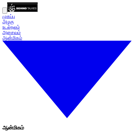
முகப்பு
அழகு
உடல்நலம்
அசைவம்
ஆன்மிகம்
ஆன்மிகம்