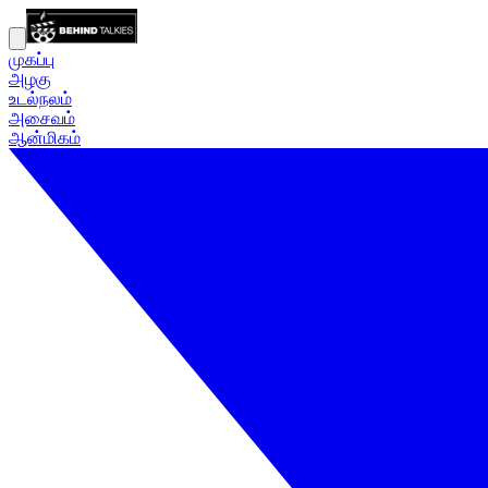
முகப்பு
அழகு
உடல்நலம்
அசைவம்
ஆன்மிகம்