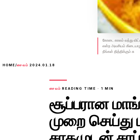
கோடை காலம் வந்து விட்
என்ற அவசியம் கிடையாது.
நீங்கள் தித்திக்கும் சு
HOME
/
சைவம்
2024.01.18
சைவம்
READING TIME ·
1
MIN
சூப்பரான மாங
முறை செய்து ப
சாதமுடன் சாப்