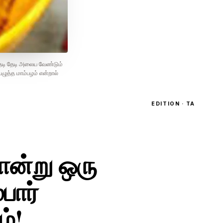
தேடி தேடி அலைய வேண்டும்
பழுத்த மாம்பழம் என்றால்
EDITION · TA
ோன்று ஒரு
பார்
ம்!