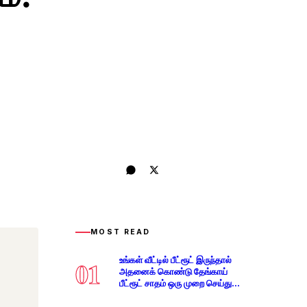
MOST READ
உங்கள் வீட்டில் பீட்ரூட் இருந்தால்
01
அதனைக் கொண்டு தேங்காய்
பீட்ரூட் சாதம் ஒரு முறை செய்து
பாருங்கள் ருசியாக இருக்கும்!!