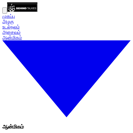
முகப்பு
அழகு
உடல்நலம்
அசைவம்
ஆன்மிகம்
ஆன்மிகம்