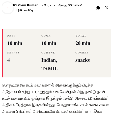
7 மே, 2025 அன்று 06:59 PM
Prem Kumar
BY
PK
1 நிமிட வாசிப்பு
PREP
COOK
TOTAL
10 min
10 min
20 min
SERVES
CUISINE
COURSE
4
Indian,
snacks
TAMIL
பொதுவாகவே கடல் உணவுகளில் அனைவருக்கும் பிடித்த
அதேசமயம் சற்று பயமுறுத்தும் உணவென்றால் அது நண்டு தான்.
கடல் உணவுகளில் ஒன்றாக இருக்கும் நண்டு அசைவ பிரியர்களின்
அதிகம் பிடித்தாக இருக்கின்றது. பொதுவாகவே கடல் உணவுகளை
அசைவ பிரியர்கள் அதிகமாகவே விரும்பி உண்கின்றனர். இதன்