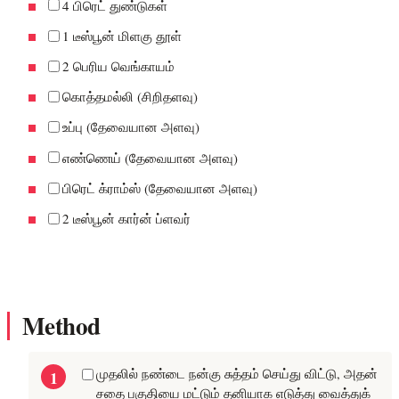
4 பிரெட் துண்டுகள்
1 டீஸ்பூன் மிளகு தூள்
2 பெரிய வெங்காயம்
கொத்தமல்லி (சிறிதளவு)
உப்பு (தேவையான அளவு)
எண்ணெய் (தேவையான அளவு)
பிரெட் க்ராம்ஸ் (தேவையான அளவு)
2 டீஸ்பூன் கார்ன் ப்ளவர்
Method
முதலில் நண்டை நன்கு சுத்தம் செய்து விட்டு, அதன்
சதை பகுதியை மட்டும் தனியாக எடுத்து வைத்துக்