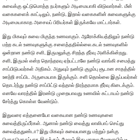
சுவைக்கு ஒட்டுமொத்த நபர்களும் அடிமையாகி விடுவார்கள். மீன்
வகைகளைக் காட்டிலும், நண்டு, இறால் வகைகளின் சுவைகளுக்கு
அடிமையாகாத அசைவப் பிரியர்கள் இருக்கவே மாட்டார்கள்.
இது மிகவும் சுவை மிகுந்த உணவாகும். ஆரோக்கியத்திலும் நண்டு
மற்ற கடல் உணவுகளுக்கு சளைத்ததில்ல்லை.கடல் உணவுகளில்
ஒன்றான நண்டு சளி, இருமலுக்கு சிறந்த தீர்வு அளிக்கின்றது.
சளி, இருமல் என்ற தொந்தரவு ஏற்பட்டாலே நண்டு வாங்கி சமைத்து
சாப்பிடுபவர்கள் அதிகம். அதுவும் நண்டு குழம்பு சூடான சாதத்தில்
ஊற்றி சாப்பிட அருமையாக இருக்கும். சளி தொல்லை இருப்பவர்கள்
தொடர்ந்து நண்டு சாப்பிட்டு வந்தால் நிரந்தரமாக தீர்வு கிடைக்கும்.
எனவே வாரத்தில் இரண்டு முறையாவது உணவில் கட்டாயம் நண்டு
சேர்த்து கொள்ள வேண்டும்.
இதுவரை எத்தனையோ வகையான நண்டு உணவுகளை
சுவைத்திருப்பீர்கள். ஆனால் நண்டு வைத்து லாலிபாப் செய்து
சுவைத்ததுண்டா? இது மிகவும் சுவையானது மற்றும் நன்கு
மொருமொருப்பாக இருக்கும். மேலும் இது மாலை வேளையில் டீ,