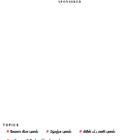
TOPICS
#
கேரளா கீமா புலாவ்
#
ஆரஞ்சு புலாவ்
#
கிரீன் பட்டாணி புலாவ்