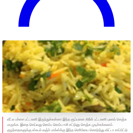
வீட்ல பச்சை பட்டாணி இருந்துச்சுன்னா இந்த சூப்பரான கிரீன் பட்டாணி புலாவ் செஞ்சு
பாருங்க. இதை செய்வது ரொம்ப ரொம்ப ஈசி சட்டுனு செஞ்சு முடிச்சுக்கலாம்.
குழந்தைகளுக்கு ஸ்கூல் லஞ்ச் பாக்ஸ்க்கு இந்த ரெசிபியை கொடுத்து விட்டா சாப்பிட்டு