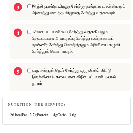
இஞ்சி பூண்டு விழுது சேர்த்து நன்றாக வதக்கியதும்
அரைத்து வைத்த விழுதை சேர்த்து வதக்கவும்.
பச்சை பட்டாணியை சேர்த்து வதக்கியதும்
தேவையான அளவு உப்பு சேர்த்து ஒன்றரை கப்
தண்ணீர் சேர்த்து கொதித்ததும் அரிசியை கழுவி
சேர்த்துக் கொள்ளவும்.
ஒரு டீஸ்பூன் நெய் சேர்த்து ஒரு விசில் விட்டு
இறக்கினால் சுவையான கிரீன் பட்டாணி புலாவ்
தயார்.
NUTRITION (PER SERVING)
126
kcal
Fat ·
2.7
g
Protein ·
14
g
Carbs ·
3.6
g