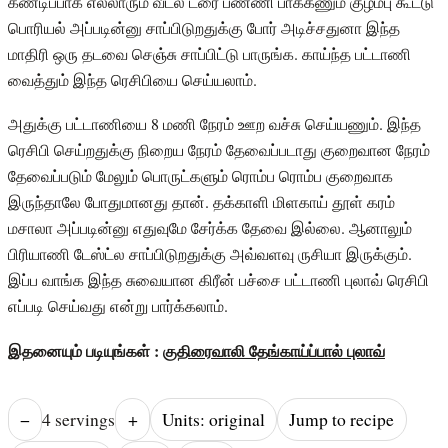
கண்டிப்பாக எல்லாரும் வீட்ல ட்ரை பண்ணி பாக்கணும் குழம்பு கூட்டு
பொரியல் அப்படின்னு சாப்பிடுறதுக்கு போர் அடிச்சதுனா இந்த
மாதிரி ஒரு தடவை செஞ்சு சாப்பிட்டு பாருங்க. காய்ந்த பட்டாணி
வைத்தும் இந்த ரெசிபியை செய்யலாம்.
அதுக்கு பட்டாணியை 8 மணி நேரம் ஊற வச்சு செய்யணும். இந்த
ரெசிபி செய்றதுக்கு நிறைய நேரம் தேவைப்படாது குறைவான நேரம்
தேவைப்படும் மேலும் பொருட்களும் ரொம்ப ரொம்ப குறைவாக
இருந்தாலே போதுமானது தான். தக்காளி மிளகாய் தூள் கரம்
மசாலா அப்படின்னு எதுவுமே சேர்க்க தேவை இல்லை. ஆனாலும்
பிரியாணி டேஸ்ட்ல சாப்பிடுறதுக்கு அவ்வளவு ருசியா இருக்கும்.
இப்ப வாங்க இந்த சுவையான கிரீன் பச்சை பட்டாணி புலாவ் ரெசிபி
எப்படி செய்வது என்று பார்க்கலாம்.
இதனையும் படியுங்கள் :
குதிரைவாலி தேங்காய்ப்பால் புலாவ்
−
4
serving
s
+
Units: original
Jump to recipe