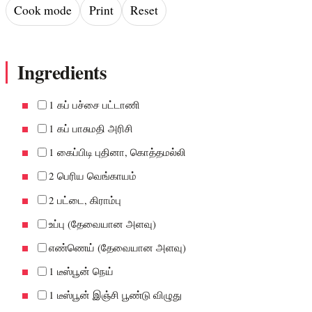
Cook mode
Print
Reset
Ingredients
1 கப் பச்சை பட்டாணி
1 கப் பாசுமதி அரிசி
1 கைப்பிடி புதினா, கொத்தமல்லி
2 பெரிய வெங்காயம்
2 பட்டை, கிராம்பு
உப்பு (தேவையான அளவு)
எண்ணெய் (தேவையான அளவு)
1 டீஸ்பூன் நெய்
1 டீஸ்பூன் இஞ்சி பூண்டு விழுது