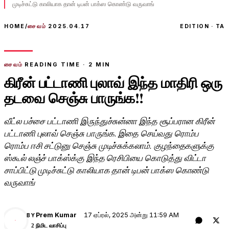
முடிச்சுட்டு காலியாக தான் டிபன் பாக்ஸ கொண்டு வருவாங்
HOME
/
சைவம்
2025.04.17
EDITION · TA
சைவம்
READING TIME ·
2
MIN
கிரீன் பட்டாணி புலாவ் இந்த மாதிரி ஒரு
தடவை செஞ்சு பாருங்க!!
வீட்ல பச்சை பட்டாணி இருந்துச்சுன்னா இந்த சூப்பரான கிரீன்
பட்டாணி புலாவ் செஞ்சு பாருங்க. இதை செய்வது ரொம்ப
ரொம்ப ஈசி சட்டுனு செஞ்சு முடிச்சுக்கலாம். குழந்தைகளுக்கு
ஸ்கூல் லஞ்ச் பாக்ஸ்க்கு இந்த ரெசிபியை கொடுத்து விட்டா
சாப்பிட்டு முடிச்சுட்டு காலியாக தான் டிபன் பாக்ஸ கொண்டு
வருவாங்
17 ஏப்ரல், 2025 அன்று 11:59 AM
Prem Kumar
BY
PK
2 நிமிட வாசிப்பு