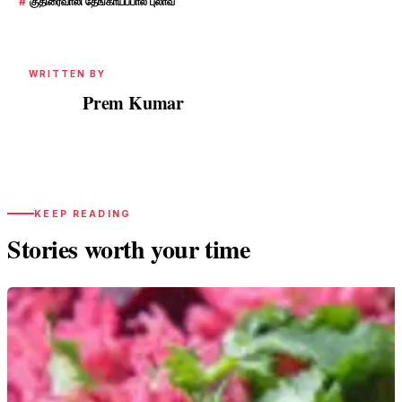
#
குதிரைவாலி தேங்காய்ப்பால் புலாவ்
WRITTEN BY
Prem Kumar
PK
KEEP READING
Stories worth your time