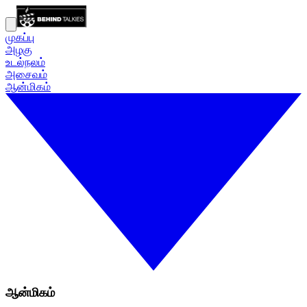
முகப்பு
அழகு
உடல்நலம்
அசைவம்
ஆன்மிகம்
ஆன்மிகம்