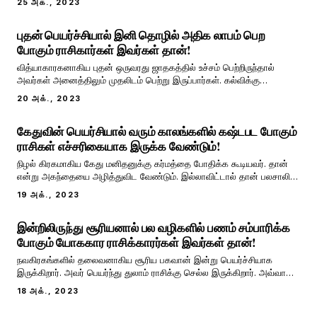
25 அக்., 2023
புதன் உச்சம் பெற்றிருந்தால் அவர் ஞானியாகவும் அறிவாளியாகவும்
அனைத்து செயல்களிலும் தேர்ச்சி பெற்றவற
புதன் பெயர்ச்சியால் இனி தொழில் அதிக லாபம் பெற
போகும் ராசிகார்கள் இவர்கள் தான்!
வித்யாகாரகனாகிய புதன் ஒருவரது ஜாதகத்தில் உச்சம் பெற்றிருந்தால்
அவர்கள் அனைத்திலும் முதலிடம் பெற்று இருப்பார்கள். கல்விக்கு
சொந்தக்காரரான இவர் ஒருவர் புத்திசாலியாக இருப்பதற்கும் உதவுகிறார்.
20 அக்., 2023
அனைவருக்கும் புத்திக்கூர்மையும் அறிவாற்றலையும் கொடுக்கக்கூடிய
புதனுக்கு அனைத்து துறைகளிலும்
கேதுவின் பெயர்சியால் வரும் காலங்களில் கஷ்டபட போகும்
ராசிகள் எச்சரிகையாக இருக்க வேண்டும்!
நிழல் கிரகமாகிய கேது மனிதனுக்கு கர்மத்தை போதிக்க கூடியவர். தான்
என்று அகந்தையை அழித்துவிட வேண்டும். இல்லாவிட்டால் தான் பலசாலி
,தான் புத்திசாலி தன்னால் எதையும் செய்ய இயலும் என்ற கர்வம்
19 அக்., 2023
ஒருவருக்கு இருந்தால் அது கேது கூரிய குணமாகும். ஞான காரகனாகிய
கேது ஒருவரது ஜாதகத்தில் நீச்சமடைந்த
இன்றிலிருந்து சூரியனால் பல வழிகளில் பணம் சம்பாரிக்க
போகும் யோககார ராசிக்காரர்கள் இவர்கள் தான்!
நவகிரகங்களில் தலைவனாகிய சூரிய பகவான் இன்று பெயர்ச்சியாக
இருக்கிறார். அவர் பெயர்ந்து துலாம் ராசிக்கு செல்ல இருக்கிறார். அவ்வாறு
சூரிய பகவான் பெயர்ச்சியாகும் பொழுது ராசிகளில் பல தாக்கங்கள் ஏற்படும்
18 அக்., 2023
அப்படி எந்த ராசிக்காரர்களுக்கு எந்த மாதிரியான தாக்கங்கள் ஏற்படப்
போகிறது என்பதை பார்