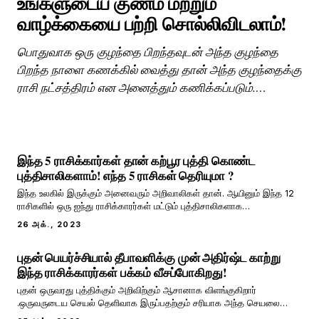
உங்களுடைய குணம் மற்றும்
வாழ்க்கையை பற்றி சொல்லிவிடலாம்!
பொதுவாக ஒரு குழந்தை பிறந்தவுடன் அந்த குழந்தை
பிறந்த நாளை கணக்கில் வைத்து தான் அந்த குழந்தைக்கு
ராசி நட்சத்திரம் என அனைத்தும் கணிக்கப்படும்.
பிறந்தநாள் வைத்து தான் இந்த குழந்தை நல்ல நாளில்
பிறந்துள்ளதா என்பதையும் கணிப்பார்கள். அந்த வகையில்
என் கணிதம் என்பது பழங்கால அறிவியல் என்று
இந்த 5 ராசிக்கார்கள் தான் கற்பூர புத்தி கொண்ட
புத்திசாலிகளாம்! எந்த 5 ராசிகள் தெரியுமா ?
இந்த உலகில் இருக்கும் அனைவரும் அறிவாலிகள் தான். ஆயினும் இந்த 12
ராசிகளில் ஒரு ஐந்து ராசிக்காரர்கள் மட்டும் புத்திசாலிகளாக
இருப்பார்களாம். அப்படி எந்த ஐந்து ராசிகளுக்கு புத்திசாலித்தனம் அதிகம்
26 அக்., 2023
இருக்கும் என்பதை காண இருக்கிறோம். புத்திசாலித்தனம் என்பது
அறிவுடன் தொடர்புடையது அல்ல அல்
புதன் பெயர்ச்சியால் தீபாவளிக்கு முன் அதிர்ஷ்ட காற்று
இந்த ராசிக்காரர்கள் பக்கம் வீசப்போகிறது!
புதன் ஒருவரது புத்திக்கும் அறிவிற்கும் ஆசானாக விளங்குகிறார்
.ஒருவருடைய செயல் தெளிவாக இருப்பதற்கும் சரியாக அந்த செயலை
செய்வதற்கும் காரணமாக இருப்பவர் புதன் ஆவார். ஒருவருக்கு ஜாதகத்தில்