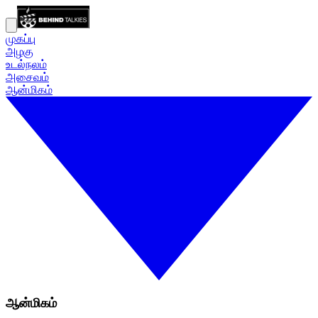
முகப்பு
அழகு
உடல்நலம்
அசைவம்
ஆன்மிகம்
ஆன்மிகம்