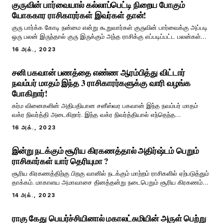
குருவின் பார்வையால் கல்லாப்பெட்டி நிறைய போகும்
யோககார ராசிகாரர்கள் இவர்கள் தான்!
குரு பார்க்க கோடி நன்மை என்று கூறுவார்கள் குருவின் பார்வைக்கு அப்படி
ஒரு பலன் இருந்தால் குரு இருக்கும் அந்த ராசிக்கு எப்படிப்பட்ட பலன்கள்
எல்லாம் கிடைக்கும். குரு யாருடன் சேர்ந்து இருக்கிறார் என்பதை பொறுத்து
16 அக்., 2023
அவருடைய பலன்களில் மாறுபாடுகள் ஏற்படும். குருவின் இடப்பெயர்ச்சி
ஒவ்வொரு ம
சனி பகவான் பணத்தை எண்ண ஆரம்பித்து விட்டார்
நவம்பர் மாதம் இந்த 3 ராசிகாரர்களுக்கு வாரி வழங்க
போகிறார்!
கர்ம வினைகளின் அதிபதியான சனீஸ்வர பகவான் இந்த நவம்பர் மாதம்
வக்ர நிவர்த்தி அடைகிறார். இந்த வக்ர நிவர்த்தியால் எந்தெந்த
ராசிக்காரர்கள் பண மழையில் நனைய போகிறார் என்பதைப் பற்றிய விரிவான
16 அக்., 2023
விளக்கத்தை இங்கு பார்க்கலாம். சனீஸ்வரர் ஒரு ராசியில் இருந்த மற்ற
ராசிக்கு செல்வதற்கு அதிக காலம் எட
இன்று நடக்கும் சூரிய கிரகணத்தால் அதிர்ஷ்டம் பெறும்
ராசிகார்கள் யார் தெரியுமா ?
சூரிய கிரகணத்திற்கு பிறகு வானில் நடக்கும் மாற்றம் ராசிகளில் ஏற்படுத்தும்
தாக்கம். மாகாளய அமாவாசை தினத்தன்று நடைபெறும் சூரிய கிரகணம்
இந்த ஆண்டின் இறுதி சூரியகிரகணம். வருடத்தில் மூன்றிலிருந்து நான்கு
14 அக்., 2023
சூரிய கிரகணங்கள் வரை நடைபெறும். அப்படி இந்த ஆண்டின் கடைசி
கிரகணம் கன்று மாகாளய அமா
ராகு கேது பெயர்ச்சியினால் மகாலட்சுமியின் அருள் பெற்று