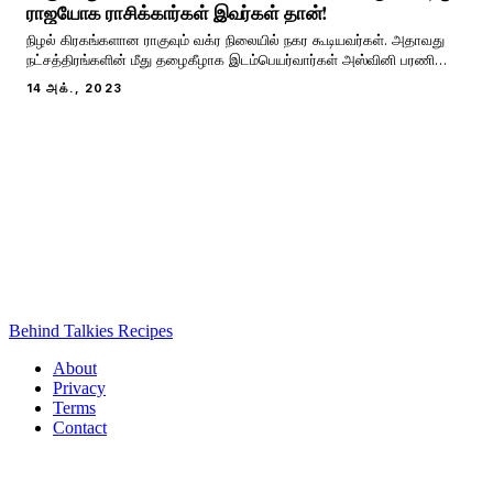
ராஜயோக ராசிக்கார்கள் இவர்கள் தான்!
நிழல் கிரகங்களான ராகுவும் வக்ர நிலையில் நகர கூடியவர்கள். அதாவது
நட்சத்திரங்களின் மீது தழைகீழாக இடம்பெயர்வார்கள் அஸ்வினி பரணி
கார்த்திகை என்று மற்ற கிரகங்கள் இடம் பெயர்ந்தால் ராகுவும் கேதுவும்
14 அக்., 2023
கார்த்திகை ரோகிணி அஸ்வினி என்று பின் நோக்கி இடம் பெயர்வார்கள்.
அசுரராக இருந்து அமிர்தத்த
Behind Talkies Recipes
About
Privacy
Terms
Contact