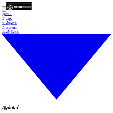
முகப்பு
அழகு
உடல்நலம்
அசைவம்
ஆன்மிகம்
ஆன்மிகம்