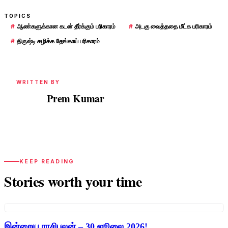
TOPICS
#
ஆண்களுக்கான கடன் தீர்க்கும் பரிகாரம்
#
அடகு வைத்ததை மீட்க பரிகாரம்
#
திருஷ்டி கழிக்க தேங்காய் பரிகாரம்
WRITTEN BY
Prem Kumar
PK
KEEP READING
Stories worth your time
இன்றைய ராசிபலன் – 30 ஜூலை 2026!