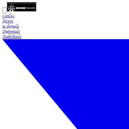
முகப்பு
அழகு
உடல்நலம்
அசைவம்
ஆன்மிகம்