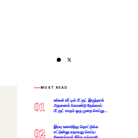
MOST READ
உங்கள் வீட்டில் பீட்ரூட் இருந்தால்
01
அதனைக் கொண்டு தேங்காய்
பீட்ரூட் சாதம் ஒரு முறை செய்து
பாருங்கள் ருசியாக இருக்கும்!!
இரவு உணவிற்கு தொட்டுக்க
02
சட்டுன்னு ஏதாவது செய்ய
நினைத்தால் இந்த தக்காளி