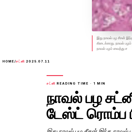
இது நாவல் பழ சீசன் இந்
கிடைக்காது. நாவல் பழம்
நாவல் பழம் வைத்து ச
HOME
/
சட்னி
2025.07.11
சட்னி
READING TIME ·
1
MIN
நாவல் பழ சட்ன
டேஸ்ட் ரொம்ப பி
இது நாவல் பழ சீசன் இந்த நாவல் 