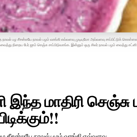
த நாவல் பழ சீசன்லயே நாவல் பழம் வாங்கி எவ்வளவு முடியுமோ அவ்வளவு சாப்பிட்டுக் கொள்ளலா
 வைத்து நிறைய பேர் ஜாம் செஞ்சு சாப்பிடுவாங்க. இன்னும் ஒரு சிலர் நாவல் பழம் வைத்து சட்ன
ி இந்த மாதிரி செஞ்சு 
டிக்கும்!!
பழ சீசன்லயே நாவல் பழம் வாங்கி எவ்வளவு