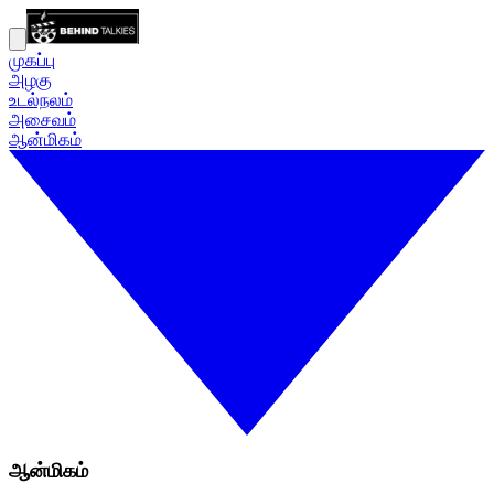
முகப்பு
அழகு
உடல்நலம்
அசைவம்
ஆன்மிகம்
ஆன்மிகம்