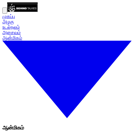
முகப்பு
அழகு
உடல்நலம்
அசைவம்
ஆன்மிகம்
ஆன்மிகம்