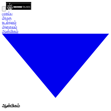
முகப்பு
அழகு
உடல்நலம்
அசைவம்
ஆன்மிகம்
ஆன்மிகம்