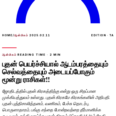
HOME
/
ஆன்மிகம்
2025.02.11
EDITION · TA
ஆன்மிகம்
READING TIME ·
2
MIN
புதன் பெயர்ச்சியால் ஆடம்பரத்தையும்
செல்வத்தையும் அடையப்போகும்
மூன்று ராசிகள்!!
ஜோதிடத்தில் புதன் கிரகத்திற்கு என்று ஒரு சிறப்பான
முக்கியத்துவம் உள்ளது. புதன் கிரகமே கிரகங்களின் அதிபதி.
புதன் புத்திசாலித்தனம், வணிகம், பேச்சு தொடர்பு,
பொருளாதாரம், பங்கு சந்தை போன்றவற்றை தீர்மானிக்க
கூடியவர். சக்தி வாய்ந்த புதன் கிரகம் பிப்ரவரி 15ஆம் தேதி