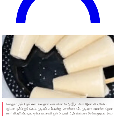
பொதுவா குல்பி ஐஸ் கடையில தான் வாங்கி சாப்பிட்டு இருப்பீங்க ஆனா வீட்டிலேயே
சூப்பரா குல்பி ஐஸ் செய்ய முடியும். அப்படின்னு சொன்னா நம்ப முடியுதா ஆமாங்க நிஜமா
தான் வீட்டிலேயே ஒரு சூப்பரான குல்பி ஐஸ் அதுவும் ஆரோக்கியமா செய்ய முடியும். இப்ப