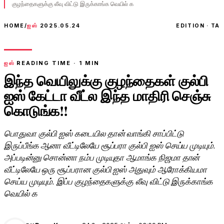
குழந்தைகளுக்கு லீவு விட்டு இருக்காங்க வெயில் க
HOME
/
ஐஸ்
2025.05.24
EDITION · TA
ஐஸ்
READING TIME ·
1
MIN
இந்த வெயிலுக்கு குழந்தைகள் குல்பி
ஐஸ் கேட்டா வீட்ல இந்த மாதிரி செஞ்சு
கொடுங்க!!
பொதுவா குல்பி ஐஸ் கடையில தான் வாங்கி சாப்பிட்டு
இருப்பீங்க ஆனா வீட்டிலேயே சூப்பரா குல்பி ஐஸ் செய்ய முடியும்.
அப்படின்னு சொன்னா நம்ப முடியுதா ஆமாங்க நிஜமா தான்
வீட்டிலேயே ஒரு சூப்பரான குல்பி ஐஸ் அதுவும் ஆரோக்கியமா
செய்ய முடியும். இப்ப குழந்தைகளுக்கு லீவு விட்டு இருக்காங்க
வெயில் க