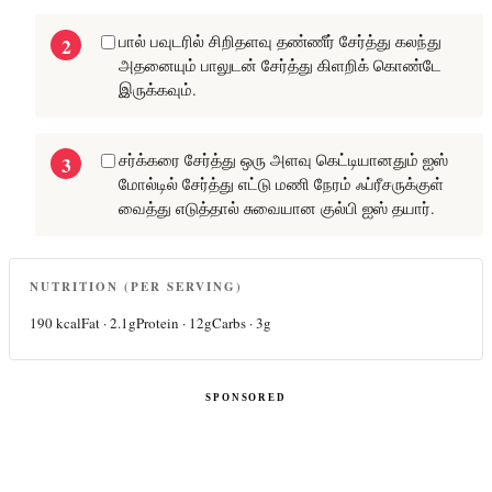
பால் பவுடரில் சிறிதளவு தண்ணீர் சேர்த்து கலந்து
அதனையும் பாலுடன் சேர்த்து கிளறிக் கொண்டே
இருக்கவும்.
சர்க்கரை சேர்த்து ஒரு அளவு கெட்டியானதும் ஐஸ்
மோல்டில் சேர்த்து எட்டு மணி நேரம் ஃப்ரீசருக்குள்
வைத்து எடுத்தால் சுவையான குல்பி ஐஸ் தயார்.
NUTRITION (PER SERVING)
190
kcal
Fat ·
2.1
g
Protein ·
12
g
Carbs ·
3
g