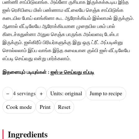
பண்ணி சாப்பிடுவாங்க. அவ்ளோ ருசியாக இருக்கக்கூடிய இந்த
ஐஸ் ரெசிபியை மிஸ் பண்ணாம வீட்லையே செஞ்சு சாப்பிடுங்க
கடையில போய் வாங்கினா கூட ஆரோக்கியம் இல்லாமல் இருக்கும்.
ஆனால் வீட்டிலேயே ஆரோக்கியமான முறையில பசும் பால்
கிடைச்சுதுன்னா அதுல செஞ்சு பாருங்க அவ்வளவு டேஸ்டா
இருக்கும். ஐஸ்கிரீம் பிரியர்களுக்கு இது ஒரு ட்ரீட் அப்படின்னு
சொல்லலாம் இப்ப வாங்க இந்த சுவையான குல்பி ஐஸ் வீட்டிலேயே
எப்படி செய்வது என்று பார்க்கலாம்.
இதனையும் படியுங்கள் :
ஐஸ் டீ செய்வது எப்படி
−
4
serving
s
+
Units: original
Jump to recipe
Cook mode
Print
Reset
Ingredients