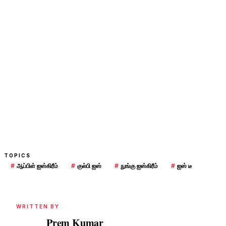
TOPICS
#
ஆப்பிள் ஐஸ்கிரீம்
#
குல்பி ஐஸ்
#
நுங்கு ஐஸ்கிரீம்
#
ஐஸ் டீ
WRITTEN BY
Prem Kumar