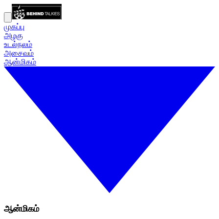
முகப்பு
அழகு
உடல்நலம்
அசைவம்
ஆன்மிகம்
ஆன்மிகம்