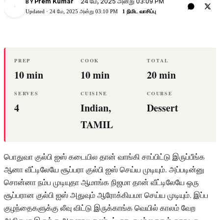
24 மே, 2025 அன்று 03:09 PM
Prem Kumar
BY
PK
Updated ·
24 மே, 2025 அன்று 03:10 PM
1 நிமிட வாசிப்பு
PREP
COOK
TOTAL
10 min
10 min
20 min
SERVES
CUISINE
COURSE
4
Indian,
Dessert
TAMIL
பொதுவா குல்பி ஐஸ் கடையில தான் வாங்கி சாப்பிட்டு இருப்பீங்க
ஆனா வீட்டிலேயே சூப்பரா குல்பி ஐஸ் செய்ய முடியும். அப்படின்னு
சொன்னா நம்ப முடியுதா ஆமாங்க நிஜமா தான் வீட்டிலேயே ஒரு
சூப்பரான குல்பி ஐஸ் அதுவும் ஆரோக்கியமா செய்ய முடியும். இப்ப
குழந்தைகளுக்கு லீவு விட்டு இருக்காங்க வெயில் காலம் வேற