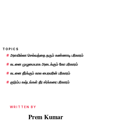
TOPICS
#
அளவில்லா செல்வத்தை தரும் கண்ணாடி பரிகாரம்
#
கடனை முழுமையாக அடைக்கும் கோ பரிகாரம்
#
கடனை தீர்க்கும் கால பைரவரின் பரிகாரம்
#
குடும்ப கஷ்டங்கள் தீர சர்க்கரை பரிகாரம்
WRITTEN BY
Prem Kumar
PK