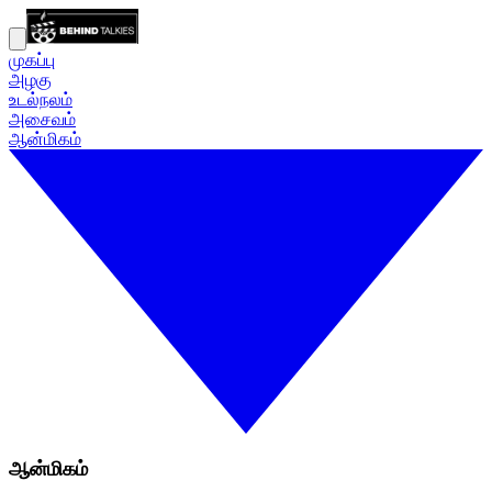
முகப்பு
அழகு
உடல்நலம்
அசைவம்
ஆன்மிகம்
ஆன்மிகம்