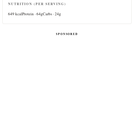
NUTRITION (PER SERVING)
649
kcal
Protein ·
64
g
Carbs ·
24
g