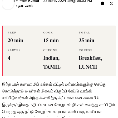
23 ஏப்ரல், 2024 அன்று 05:03 PM
Prem Kumar
BY
PK
1 நிமிட வாசிப்பு
PREP
COOK
TOTAL
20 min
15 min
35 min
SERVES
CUISINE
COURSE
4
Indian,
Breakfast,
TAMIL
LUNCH
இந்த பால் கனவா மீன் உங்கள் வீட்டில் உள்ளவர்களுக்கு செய்து
கொடுத்தால் அவர்கள் மிகவும் விரும்பி கேட்டு வாங்கி
சாப்பிடுவார்கள் அந்த அளவிற்கு அட்டகாசமான சுவையில்
இருக்கும்இதை மதியம் சுடான சோறுடன் நீங்கள் வைத்து சாப்பிடும்
பொழுது ஒரு தட்டு சோறும் உடனடியாக காலியாகும்.ஈசியாக