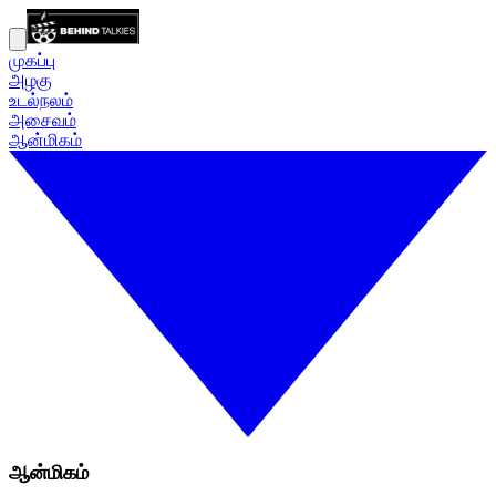
முகப்பு
அழகு
உடல்நலம்
அசைவம்
ஆன்மிகம்
ஆன்மிகம்