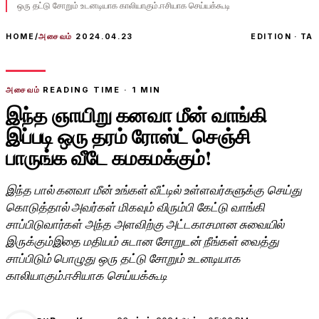
ஒரு தட்டு சோறும் உடனடியாக காலியாகும்.ஈசியாக செய்யக்கூடி
HOME
/
அசைவம்
2024.04.23
EDITION · TA
அசைவம்
READING TIME ·
1
MIN
இந்த ஞாயிறு கனவா மீன் வாங்கி
இப்படி ஒரு தரம் ரோஸ்ட் செஞ்சி
பாருங்க வீடே கமகமக்கும்!
இந்த பால் கனவா மீன் உங்கள் வீட்டில் உள்ளவர்களுக்கு செய்து
கொடுத்தால் அவர்கள் மிகவும் விரும்பி கேட்டு வாங்கி
சாப்பிடுவார்கள் அந்த அளவிற்கு அட்டகாசமான சுவையில்
இருக்கும்இதை மதியம் சுடான சோறுடன் நீங்கள் வைத்து
சாப்பிடும் பொழுது ஒரு தட்டு சோறும் உடனடியாக
காலியாகும்.ஈசியாக செய்யக்கூடி