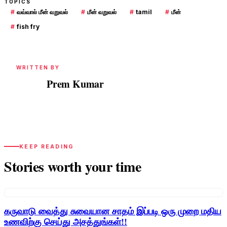
TOPICS
#
வவ்வால் மீன் வறுவல்
#
மீன் வறுவல்
#
tamil
#
மீன்
#
fish fry
WRITTEN BY
Prem Kumar
PK
KEEP READING
Stories worth your time
கருவாடு வைத்து சுவையான சாதம் இப்படி ஒரு முறை மதிய
உணவிற்கு செய்து அசத்துங்கள்!!