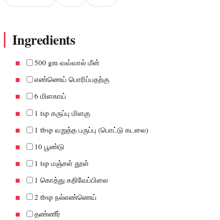
Ingredients
500 gm வவ்வால் மீன்
எண்ணெய் பொரிப்பதற்கு
6 மிளகாய்
1 tsp கருப்பு மிளகு
1 tbsp வறுத்த பருப்பு (பொட்டு கடலை)
10 பூண்டு
1 tsp மஞ்சள் தூள்
1 கொத்து கறிவேப்பிலை
2 tbsp நல்எண்ணெய்
தண்ணீர்