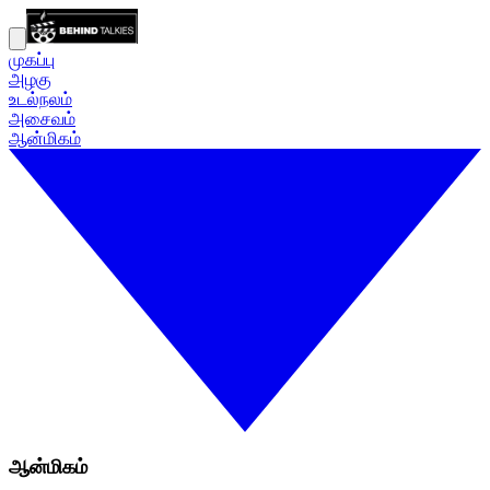
முகப்பு
அழகு
உடல்நலம்
அசைவம்
ஆன்மிகம்
ஆன்மிகம்