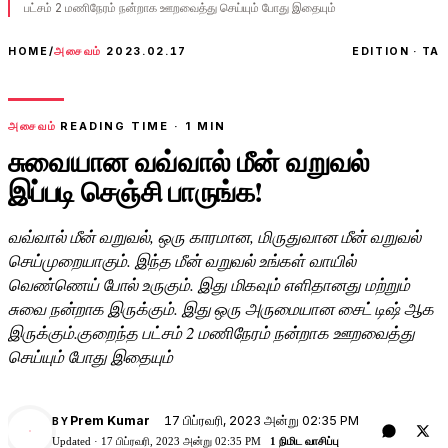
பட்சம் 2 மணிநேரம் நன்றாக ஊறவைத்து செய்யும் போது இதையும்
HOME
/
அசைவம்
2023.02.17
EDITION · TA
அசைவம்
READING TIME ·
1
MIN
சுவையான வவ்வால் மீன் வறுவல்
இப்படி செஞ்சி பாருங்க!
வவ்வால் மீன் வறுவல், ஒரு காரமான, மிருதுவான மீன் வறுவல்
செய்முறையாகும். இந்த மீன் வறுவல் உங்கள் வாயில்
வெண்ணெய் போல் உருகும். இது மிகவும் எளிதானது மற்றும்
சுவை நன்றாக இருக்கும். இது ஒரு அருமையான சைட் டிஷ் ஆக
இருக்கும்.குறைந்த பட்சம் 2 மணிநேரம் நன்றாக ஊறவைத்து
செய்யும் போது இதையும்
17 பிப்ரவரி, 2023 அன்று 02:35 PM
Prem Kumar
BY
PK
Updated ·
17 பிப்ரவரி, 2023 அன்று 02:35 PM
1 நிமிட வாசிப்பு