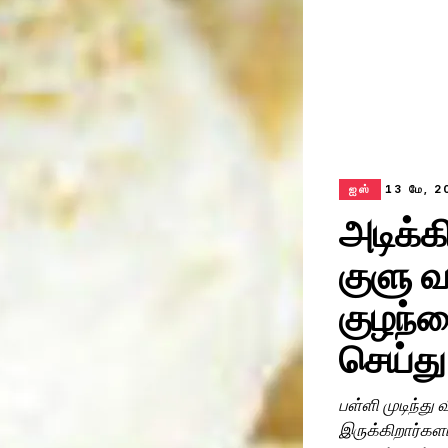
ஐஸ்
13 மே, 
அடிக்க
குளு வ
குழந்த
செய்து
பள்ளி முடிந்து வ
இருக்கிறார்களா