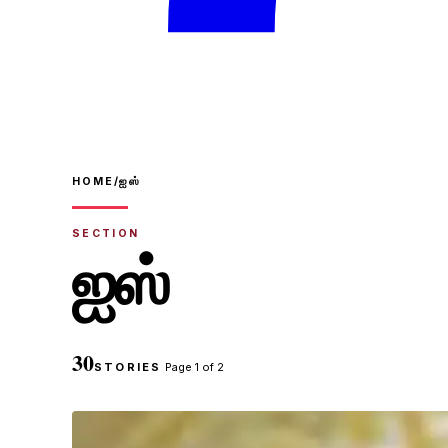
HOME
/
ஐஸ்
SECTION
ஐஸ்
30
STORIES
Page
1
of
2