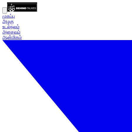
முகப்பு
அழகு
உடல்நலம்
அசைவம்
ஆன்மிகம்